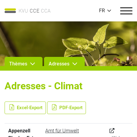
FR
Thèmes
Adresses
Adresses - Climat
Excel-Export
PDF-Export
Appenzell
Amt für Umwelt