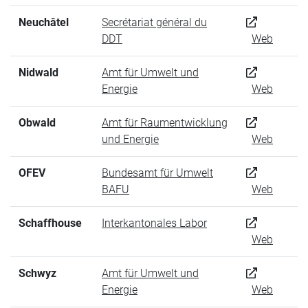
Neuchâtel
Secrétariat général du
DDT
Web
Nidwald
Amt für Umwelt und
Energie
Web
Obwald
Amt für Raumentwicklung
und Energie
Web
OFEV
Bundesamt für Umwelt
BAFU
Web
Schaffhouse
Interkantonales Labor
Web
Schwyz
Amt für Umwelt und
Energie
Web