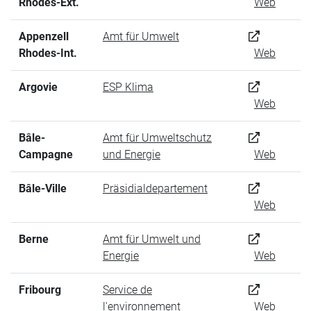
Rhodes-Ext.
Web
Appenzell
Amt für Umwelt
Rhodes-Int.
Web
Argovie
ESP Klima
Web
Bâle-
Amt für Umweltschutz
Campagne
und Energie
Web
Bâle-Ville
Präsidialdepartement
Web
Berne
Amt für Umwelt und
Energie
Web
Fribourg
Service de
l'environnement
Web