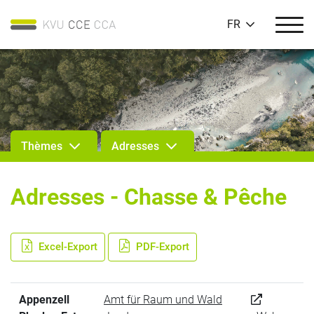
FR
Thèmes
Adresses
Adresses - Chasse & Pêche
Excel-Export
PDF-Export
Appenzell
Amt für Raum und Wald