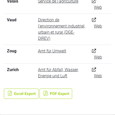
Valais
Service de l'agriculture
Web
Vaud
Direction de
l'environnement industriel,
Web
urbain et rural (DGE-
DIREV)
Zoug
Amt für Umwelt
Web
Zurich
Amt für Abfall, Wasser,
Energie und Luft
Web
Excel-Export
PDF-Export