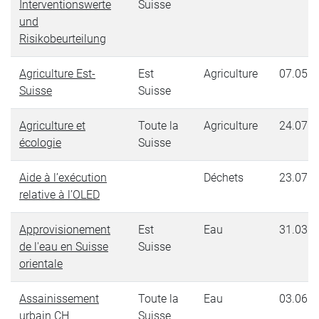
Interventionswerte
Suisse
und
Risikobeurteilung
Agriculture Est-
Est
Agriculture
07.05.2
Suisse
Suisse
Agriculture et
Toute la
Agriculture
24.07.2
écologie
Suisse
Aide à l’exécution
Déchets
23.07.2
relative à l’OLED
Approvisionement
Est
Eau
31.03.2
de l'eau en Suisse
Suisse
orientale
Assainissement
Toute la
Eau
03.06.2
urbain CH
Suisse