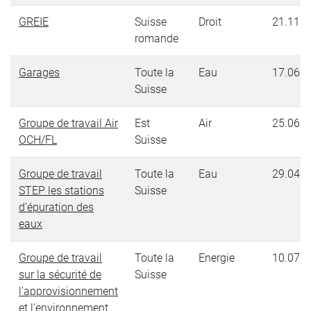
GREIE
Suisse
Droit
21.11.2
romande
Garages
Toute la
Eau
17.06.2
Suisse
Groupe de travail Air
Est
Air
25.06.2
OCH/FL
Suisse
Groupe de travail
Toute la
Eau
29.04.2
STEP les stations
Suisse
d’épuration des
eaux
Groupe de travail
Toute la
Energie
10.07.2
sur la sécurité de
Suisse
l'approvisionnement
et l'environnement