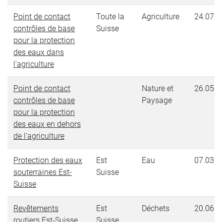
Point de contact
Toute la
Agriculture
24.07.2
contrôles de base
Suisse
pour la protection
des eaux dans
l'agriculture
Point de contact
Nature et
26.05.2
contrôles de base
Paysage
pour la protection
des eaux en dehors
de l'agriculture
Protection des eaux
Est
Eau
07.03.2
souterraines Est-
Suisse
Suisse
Revêtements
Est
Déchets
20.06.2
routiers Est-Suisse
Suisse