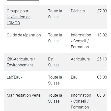
Groupe pour
Toute la
Déchets
27.03.2
l'exécution de
Suisse
l'OMOD
Guide de réparation
Toute la
Information
10.02.2
Suisse
/ Conseil /
Formation
IBK-Agriculture /
Est
Agriculture
25.10.2
Environnement
Suisse
Lab'Eaux
Toute la
Eau
05.08.2
Suisse
Manifestation verte
Toute la
Information
06.01.2
Suisse
/ Conseil /
Formation