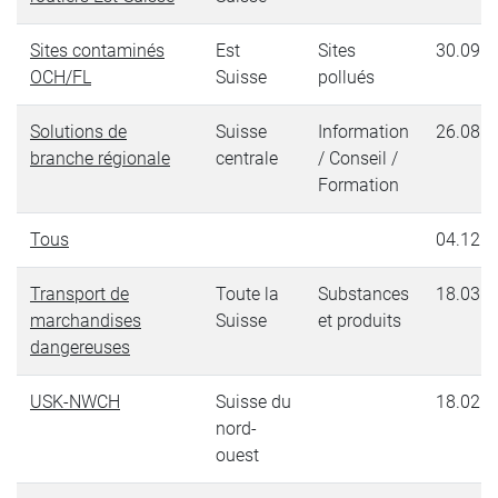
Sites contaminés
Est
Sites
30.09.2
OCH/FL
Suisse
pollués
Solutions de
Suisse
Information
26.08.2
branche régionale
centrale
/ Conseil /
Formation
Tous
04.12.2
Transport de
Toute la
Substances
18.03.2
marchandises
Suisse
et produits
dangereuses
USK-NWCH
Suisse du
18.02.2
nord-
ouest