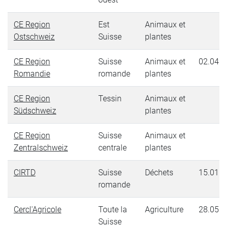
CE Region
Est
Animaux et
Ostschweiz
Suisse
plantes
CE Region
Suisse
Animaux et
02.04.2
Romandie
romande
plantes
CE Region
Tessin
Animaux et
Südschweiz
plantes
CE Region
Suisse
Animaux et
Zentralschweiz
centrale
plantes
CIRTD
Suisse
Déchets
15.01.2
romande
Cercl'Agricole
Toute la
Agriculture
28.05.2
Suisse