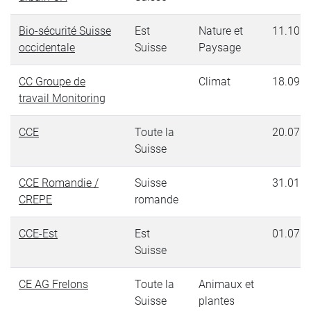
Bio-sécurité Suisse
Est
Nature et
11.10.2
occidentale
Suisse
Paysage
CC Groupe de
Climat
18.09.2
travail Monitoring
CCE
Toute la
20.07.2
Suisse
CCE Romandie /
Suisse
31.01.2
CREPE
romande
CCE-Est
Est
01.07.2
Suisse
CE AG Frelons
Toute la
Animaux et
Suisse
plantes