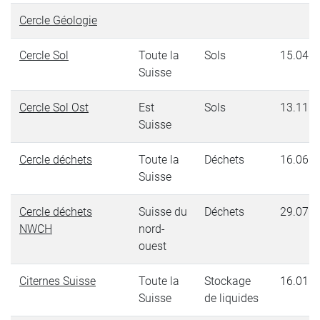
Cercle Géologie
Cercle Sol
Toute la
Sols
15.04.2
Suisse
Cercle Sol Ost
Est
Sols
13.11.2
Suisse
Cercle déchets
Toute la
Déchets
16.06.2
Suisse
Cercle déchets
Suisse du
Déchets
29.07.2
NWCH
nord-
ouest
Citernes Suisse
Toute la
Stockage
16.01.2
Suisse
de liquides