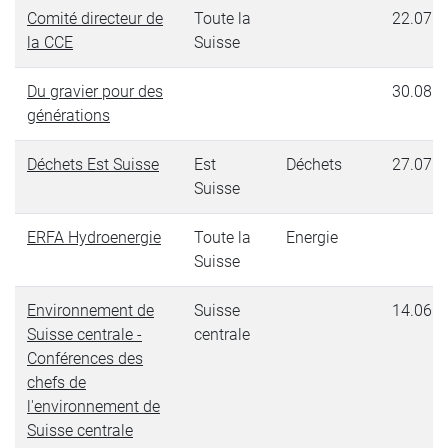
Comité directeur de
Toute la
22.07.2
la CCE
Suisse
Du gravier pour des
30.08.2
générations
Déchets Est Suisse
Est
Déchets
27.07.2
Suisse
ERFA Hydroenergie
Toute la
Energie
Suisse
Environnement de
Suisse
14.06.2
Suisse centrale -
centrale
Conférences des
chefs de
l'environnement de
Suisse centrale