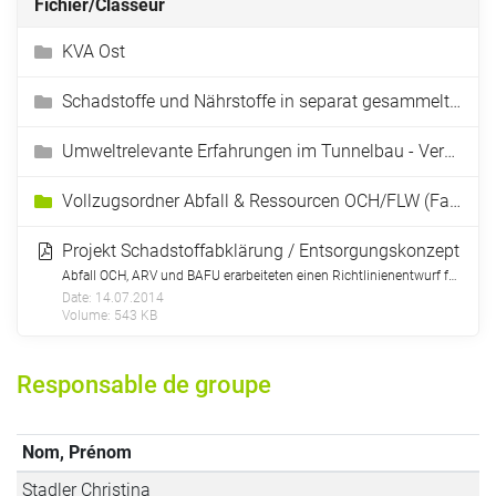
Fichier/Classeur
KVA Ost
Schadstoffe und Nährstoffe in separat gesammeltem Herbstlaub
Umweltrelevante Erfahrungen im Tunnelbau - Verwertung von Tunnelausbruchmaterial
Vollzugsordner Abfall & Ressourcen OCH/FLW (Fakten- und Merkblätter)
Projekt Schadstoffabklärung / Entsorgungskonzept
Abfall OCH, ARV und BAFU erarbeiteten einen Richtlinienentwurf für die in der revidierten TVA vorgesehene Pflicht zur Schadstoffabklärung bei Umbau- und Rückbauarbeiten.
Date:
14.07.2014
Volume:
543 KB
Responsable de groupe
Nom, Prénom
Stadler Christina