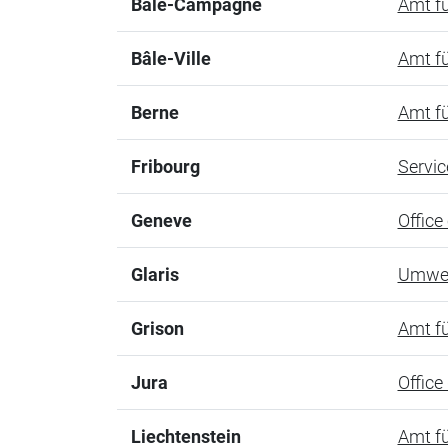
Bâle-Campagne
Amt f
Bâle-Ville
Amt f
Berne
Amt f
Fribourg
Servic
Geneve
Office
Glaris
Umwel
Grison
Amt f
Jura
Office
Liechtenstein
Amt f