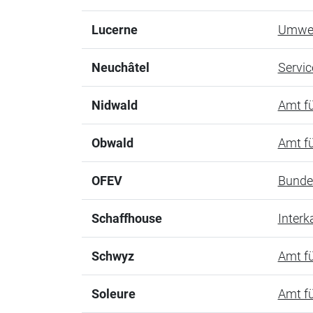
Lucerne
Umwel
Neuchâtel
Servic
Nidwald
Amt f
Obwald
Amt f
OFEV
Bunde
Schaffhouse
Interk
Schwyz
Amt f
Soleure
Amt f