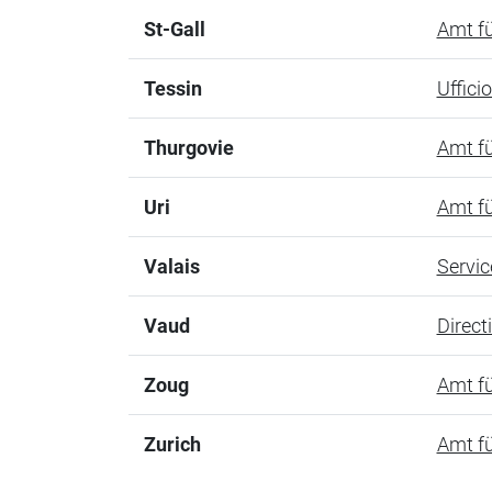
St-Gall
Amt f
Tessin
Ufficio
Thurgovie
Amt f
Uri
Amt f
Valais
Servic
Vaud
Direct
Zoug
Amt f
Zurich
Amt fü