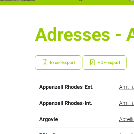
Adresses - A
Excel-Export
PDF-Export
Appenzell Rhodes-Ext.
Amt f
Appenzell Rhodes-Int.
Amt f
Argovie
Abteil