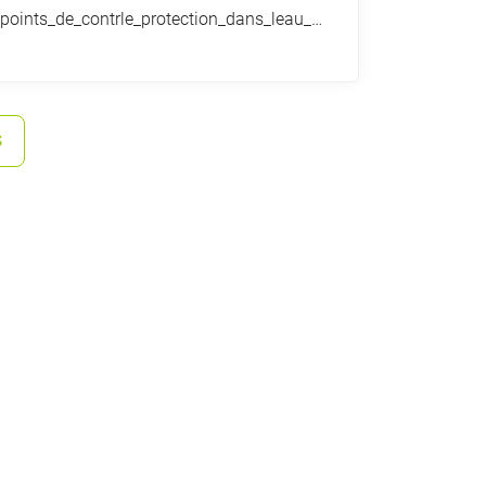
Lettre_CCE_precision_points_de_contrle_protection_dans_leau_dans_lagriculture_def.pdf
S