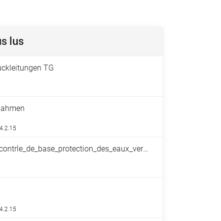
s lus
uckleitungen TG
nahmen
4.2.15
Elements_de_contrle_contrle_de_base_protection_des_eaux_version_du_17.8.21.pdf
4.2.15