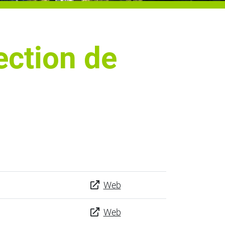
ection de
Web
Web