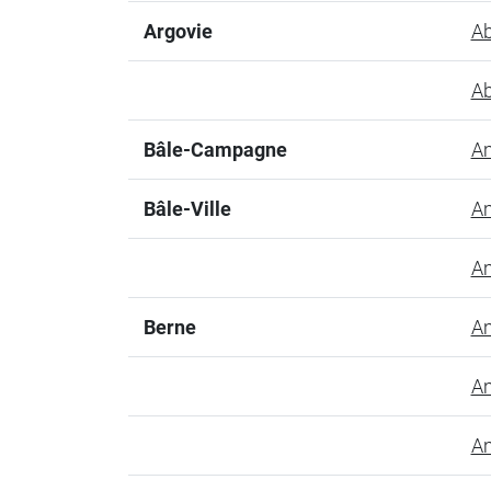
Argovie
Ab
Ab
Bâle-Campagne
Am
Bâle-Ville
Am
Am
Berne
Am
Am
Am