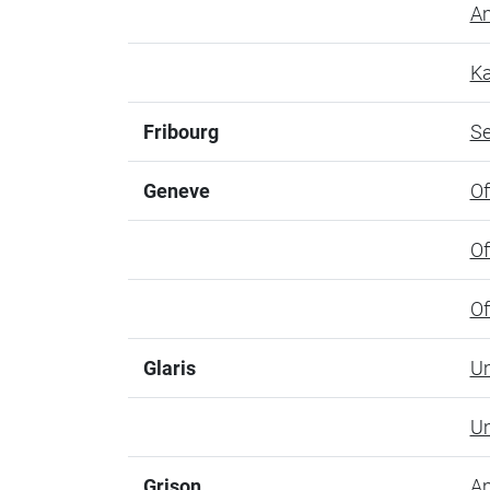
Am
Ka
Fribourg
Se
Geneve
Of
Of
Of
Glaris
Um
Um
Grison
Am