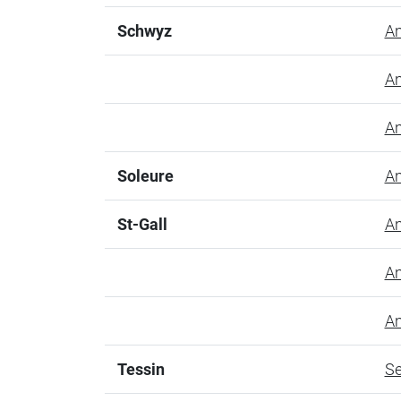
Schwyz
Am
Am
Am
Soleure
Am
St-Gall
Am
Am
Am
Tessin
Se