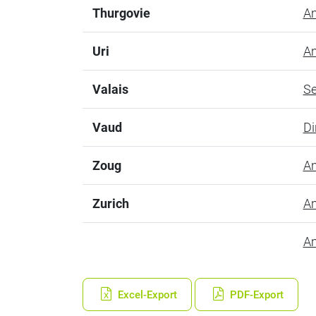
Thurgovie
Am
Uri
Am
Valais
Se
Vaud
Di
Zoug
Am
Zurich
Am
Am
Excel-Export
PDF-Export