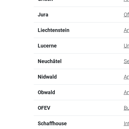
Jura
Of
Liechtenstein
Am
Lucerne
Um
Neuchâtel
Se
Nidwald
Am
Obwald
Am
OFEV
Bu
Schaffhouse
In