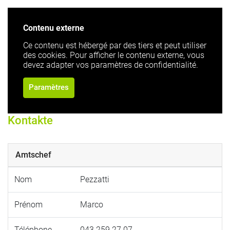
Contenu externe
Ce contenu est hébergé par des tiers et peut utiliser
des cookies. Pour afficher le contenu externe, vous
devez adapter vos paramètres de confidentialité.
Paramètres
Kontakte
Amtschef
Nom
Pezzatti
Prénom
Marco
Téléphone
043 259 27 07