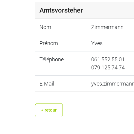
Amtsvorsteher
Nom
Zimmermann
Prénom
Yves
Téléphone
061 552 55 01
079 125 74 74
E-Mail
yves.zimmermann
« retour