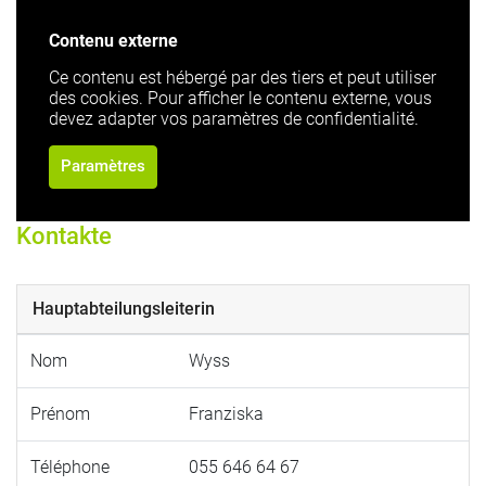
Contenu externe
Ce contenu est hébergé par des tiers et peut utiliser
des cookies. Pour afficher le contenu externe, vous
devez adapter vos paramètres de confidentialité.
Paramètres
Kontakte
Hauptabteilungsleiterin
Nom
Wyss
Prénom
Franziska
Téléphone
055 646 64 67