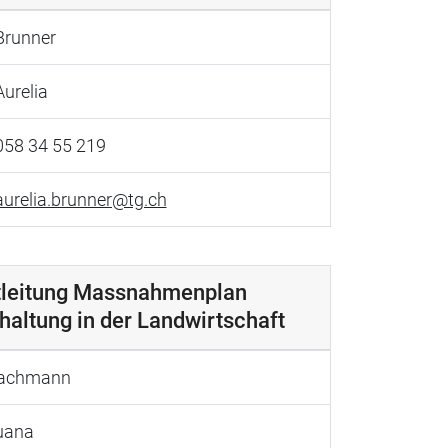
Brunner
Aurelia
058 34 55 219
aurelia.brunner@tg.ch
tleitung Massnahmenplan
altung in der Landwirtschaft
achmann
uana