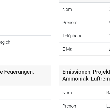
Nom
Prénom
Téléphone
@tg.ch
E-Mail
se Feuerungen,
Emissionen, Projek
Ammoniak, Luftreinh
Nom
B
Prénom
L