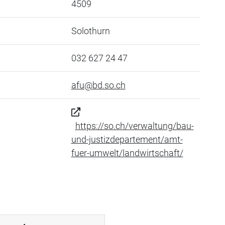
4509
Solothurn
032 627 24 47
afu@bd.so.ch
https://so.ch/verwaltung/bau-
und-justizdepartement/amt-
fuer-umwelt/landwirtschaft/