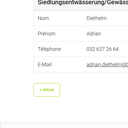
Siedlungsentwässerung/Gewäss
Nom
Diethelm
Prénom
Adrian
Téléphone
032 627 26 64
E-Mail
adrian.diethelm@b
« retour