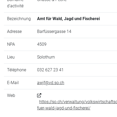
d'activité
Bezeichnung
Amt für Wald, Jagd und Fischerei
Adresse
Barfüssergasse 14
NPA
4509
Lieu
Solothurn
Téléphone
032 627 23 41
E-Mail
awjf@vd.so.ch
Web
https://so.ch/verwaltung/volkswirtschaft
fuer-wald-jagd-und-fischerei/