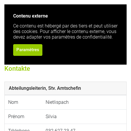
Contenu externe
Ce contenu est hébergé par des tiers et peut utiliser
des cookies. Pour afficher le contenu externe, vous
devez adapter vos paramètres de confidentialité.
Paramètres
Kontakte
Abteilungsleiterin, Stv. Amtschefin
Nom
Nietlispach
Prénom
Silvia
Téléphone
032 627 23 47