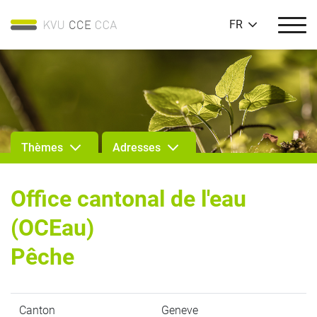
FR
Thèmes
Adresses
Office cantonal de l'eau
(OCEau)
Pêche
Canton
Geneve