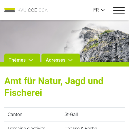
FR
Thèmes
Adresses
Amt für Natur, Jagd und
Fischerei
Canton
St-Gall
Domaine d'activité
Chasse & Pêche