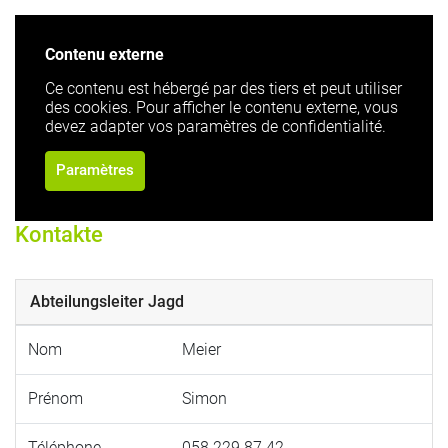
Contenu externe
Ce contenu est hébergé par des tiers et peut utiliser
des cookies. Pour afficher le contenu externe, vous
devez adapter vos paramètres de confidentialité.
Paramètres
Kontakte
Abteilungsleiter Jagd
Nom
Meier
Prénom
Simon
Téléphone
058 229 87 42