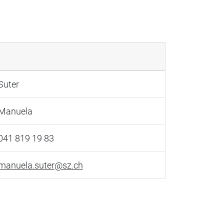
Suter
Manuela
041 819 19 83
manuela.suter@sz.ch