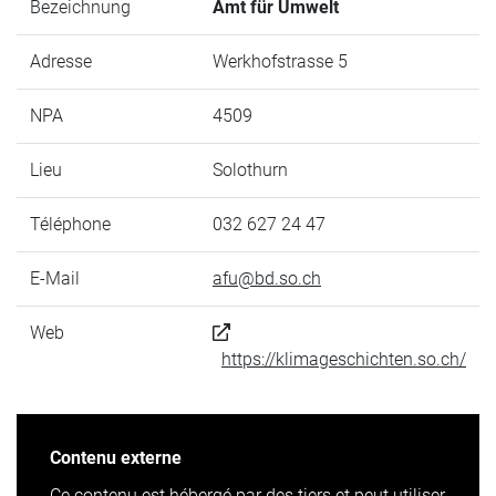
Bezeichnung
Amt für Umwelt
Adresse
Werkhofstrasse 5
NPA
4509
Lieu
Solothurn
Téléphone
032 627 24 47
E-Mail
afu@bd.so.ch
Web
https://klimageschichten.so.ch/
Contenu externe
Ce contenu est hébergé par des tiers et peut utiliser