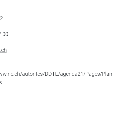
 2
7 00
.ch
www.ne.ch/autorites/DDTE/agenda21/Pages/Plan-
x