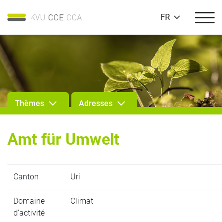
FR
Thèmes
Adresses
Amt für Umwelt
Canton
Uri
Domaine
Climat
d'activité