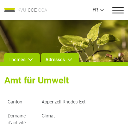
FR
Thèmes
Adresses
Amt für Umwelt
Canton
Appenzell Rhodes-Ext.
Domaine
Climat
d'activité