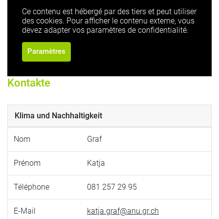
Ce contenu est hébergé par des tiers et peut utiliser
des cookies. Pour afficher le contenu externe, vous
devez adapter vos paramètres de confidentialité.
Paramètres
Kontakte
Klima und Nachhaltigkeit
Nom
Graf
Prénom
Katja
Téléphone
081 257 29 95
E-Mail
katja.graf@anu.gr.ch