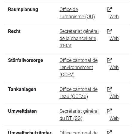
Raumplanung
Office de
l'urbanisme (OU)
Web
Recht
Secrétariat général
de la chancellerie
Web
d'Etat
Störfallvorsorge
Office cantonal de
l'environnement
Web
(OCEV)
Tankanlagen
Office cantonal de
l'eau (OCEau)
Web
Umweltdaten
Secrétariat général
du DT (SG)
Web
Umweltschutzämter
Office cantonal de