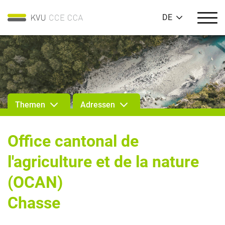
DE
Themen
Adressen
Office cantonal de
l'agriculture et de la nature
(OCAN)
Chasse