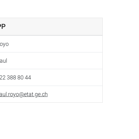
PP
oyo
aul
22 388 80 44
aul.royo@etat.ge.ch