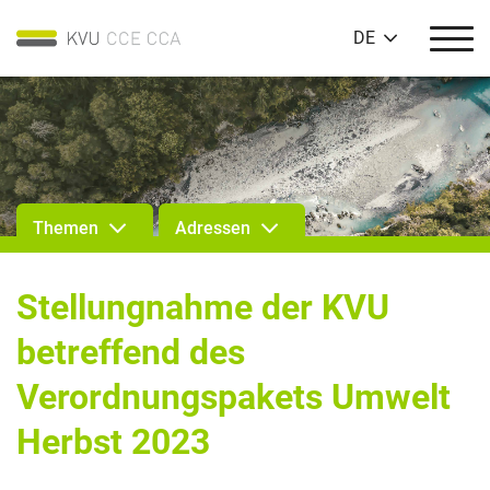
DE
Themen
Adressen
Stellungnahme der KVU
betreffend des
Verordnungspakets Umwelt
Herbst 2023