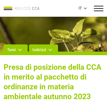
IT
Temi
Indirizzi
Presa di posizione della CCA
in merito al pacchetto di
ordinanze in materia
ambientale autunno 2023