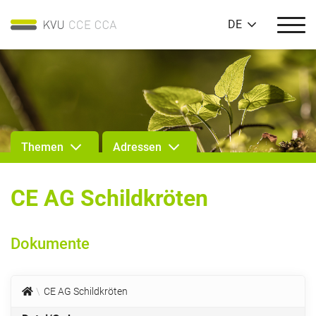
DE
Themen
Adressen
CE AG Schildkröten
Dokumente
CE AG Schildkröten