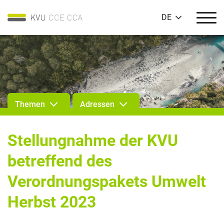
DE
Themen
Adressen
Stellungnahme der KVU
betreffend des
Verordnungspakets Umwelt
Herbst 2023