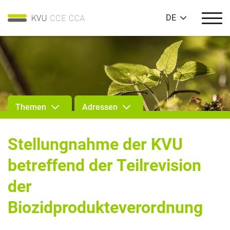
DE
Themen
Adressen
Stellungnahme der KVU
betreffend der Teilrevision
der
Biozidprodukteverordnung