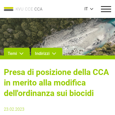
IT
Temi
Indirizzi
Presa di posizione della CCA
in merito alla modifica
dell'ordinanza sui biocidi
23.02.2023