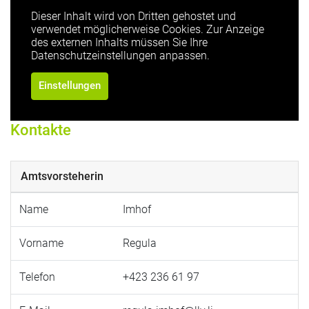
Dieser Inhalt wird von Dritten gehostet und
verwendet möglicherweise Cookies. Zur Anzeige
des externen Inhalts müssen Sie Ihre
Datenschutzeinstellungen anpassen.
Einstellungen
Kontakte
Amtsvorsteherin
Name
Imhof
Vorname
Regula
Telefon
+423 236 61 97