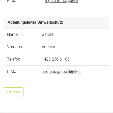
E-Mail
regula.imhof@llv.li
Abteilungsleiter Umweltschutz
Name
Gstöhl
Vorname
Andreas
Telefon
+423 236 61 86
E-Mail
andreas.gstoehl@llv.li
« zurück