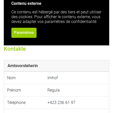
Contenu externe
Ce contenu est hébergé par des tiers et peut utiliser
des cookies. Pour afficher le contenu externe, vous
devez adapter vos paramètres de confidentialité.
Paramètres
Kontakte
Amtsvorsteherin
Nom
Imhof
Prénom
Regula
Téléphone
+423 236 61 97