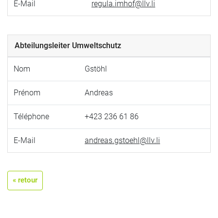
E-Mail
regula.imhof@llv.li
Abteilungsleiter Umweltschutz
Nom
Gstöhl
Prénom
Andreas
Téléphone
+423 236 61 86
E-Mail
andreas.gstoehl@llv.li
« retour