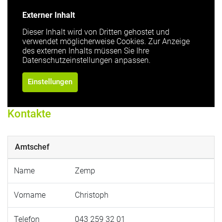
Externer Inhalt
Dieser Inhalt wird von Dritten gehostet und
verwendet möglicherweise Cookies. Zur Anzeige
des externen Inhalts müssen Sie Ihre
Datenschutzeinstellungen anpassen.
Einstellungen
Kontakte
Amtschef
Name
Zemp
Vorname
Christoph
Telefon
043 259 32 01