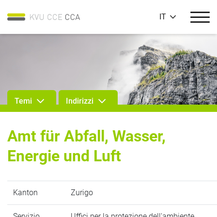
IT
Temi
Indirizzi
Amt für Abfall, Wasser,
Energie und Luft
Kanton
Zurigo
Servizio
Uffici per la protezione dell'ambiente