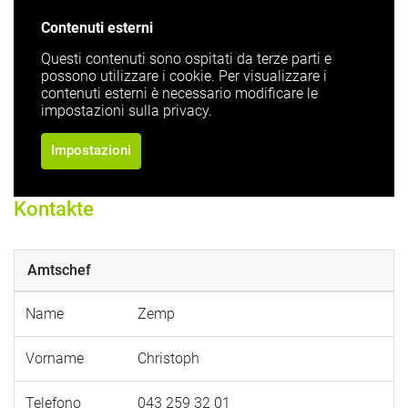
Contenuti esterni
Questi contenuti sono ospitati da terze parti e
possono utilizzare i cookie. Per visualizzare i
contenuti esterni è necessario modificare le
impostazioni sulla privacy.
Impostazioni
Kontakte
Amtschef
Name
Zemp
Vorname
Christoph
Telefono
043 259 32 01