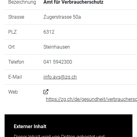
Bezeichnung
Amt für Verbraucherschutz
Strasse
Zugerstrasse 50a
PLZ
6312
Ort
Steinhausen
Telefon
041 5942300
E-Mail
info.avs@zg.ch
Web
https://zg.ch/de/gesundheit/verbrauchers
Externer Inhalt
Dieser Inhalt wird von Dritten gehostet und