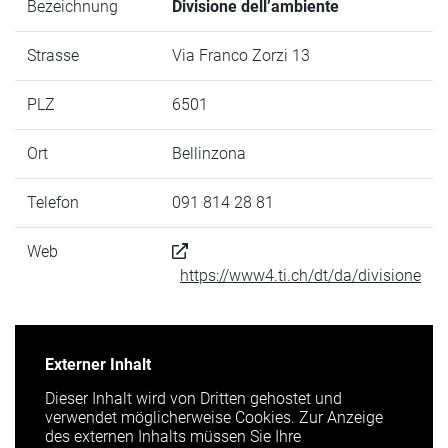
Bezeichnung
Divisione dell’ambiente
Strasse
Via Franco Zorzi 13
PLZ
6501
Ort
Bellinzona
Telefon
091 814 28 81
Web
https://www4.ti.ch/dt/da/divisione
Externer Inhalt
Dieser Inhalt wird von Dritten gehostet und
verwendet möglicherweise Cookies. Zur Anzeige
des externen Inhalts müssen Sie Ihre