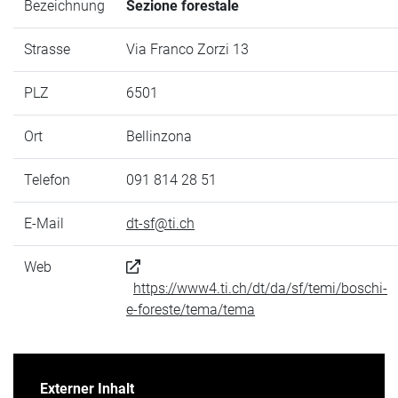
Bezeichnung
Sezione forestale
Strasse
Via Franco Zorzi 13
PLZ
6501
Ort
Bellinzona
Telefon
091 814 28 51
E-Mail
dt-sf@ti.ch
Web
https://www4.ti.ch/dt/da/sf/temi/boschi-
e-foreste/tema/tema
Externer Inhalt