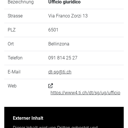
Bezeichnung
Ufficio giuridico
Strasse
Via Franco Zorzi 13
PLZ
6501
Ort
Bellinzona
Telefon
091 814 25 27
E-Mail
dt-sg@ti.ch
Web
https://www4.ti.ch/dt/sg/ug/ufficio
Externer Inhalt
Dieser Inhalt wird von Dritten gehostet und