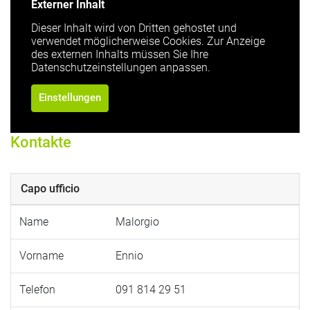
Externer Inhalt
Dieser Inhalt wird von Dritten gehostet und
verwendet möglicherweise Cookies. Zur Anzeige
des externen Inhalts müssen Sie Ihre
Datenschutzeinstellungen anpassen.
Einstellungen
Kontakte
Capo ufficio
Name
Malorgio
Vorname
Ennio
Telefon
091 814 29 51