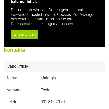
Externer Inhalt
Dieser Inhalt wird von Dritten gehostet und
verwendet möglicherweise Cookies. Zur Anzeige
des externen Inhalts müssen Sie Ihre
Datenschutzeinstellungen anpassen.
Einstellungen
Kontakte
Capo ufficio
Name
Malorgio
Vorname
Ennio
Telefon
091 814 29 51