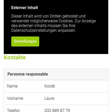
Externer Inhalt
Dieser Inhalt wird von Dritten gehostet und
verwendet möglicherweise Cookies. Zur Anzeige
des externen Inhalts müssen Sie Ihre
Datenschutzeinstellungen anpassen.
Einstellungen
Kontakte
Personne responsable
Name
Kordé
Vorname
Laure
Telefon
032 889 87 79