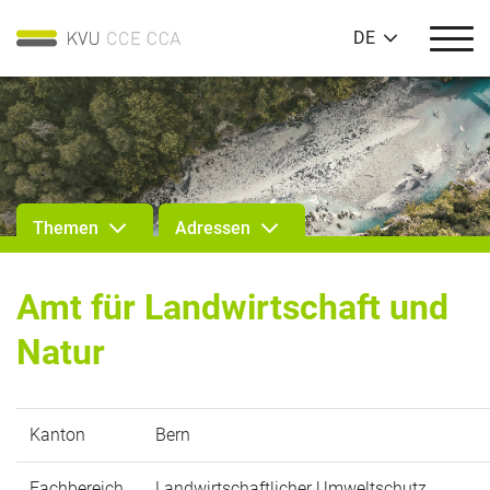
DE
Themen
Adressen
Amt für Landwirtschaft und
Natur
Kanton
Bern
Fachbereich
Landwirtschaftlicher Umweltschutz