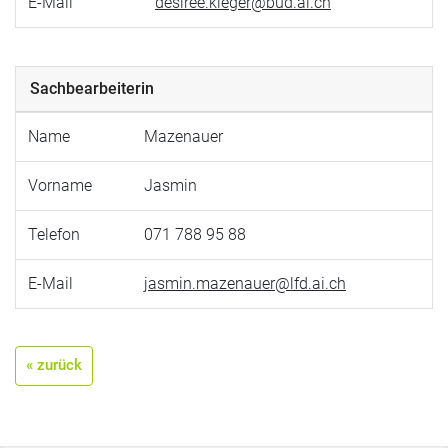
E-Mail
desiree.kleger@bud.ai.ch
Sachbearbeiterin
Name
Mazenauer
Vorname
Jasmin
Telefon
071 788 95 88
E-Mail
jasmin.mazenauer@lfd.ai.ch
« zurück