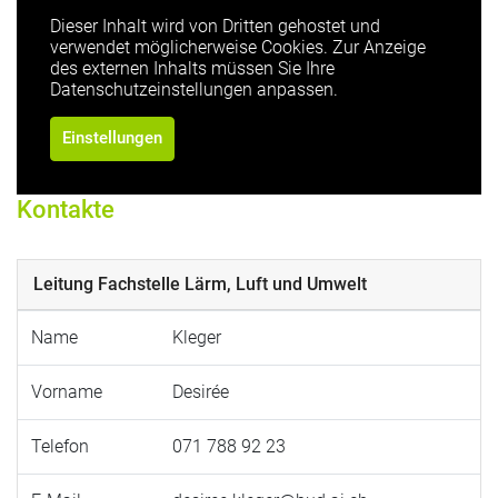
Dieser Inhalt wird von Dritten gehostet und
verwendet möglicherweise Cookies. Zur Anzeige
des externen Inhalts müssen Sie Ihre
Datenschutzeinstellungen anpassen.
Einstellungen
Kontakte
Leitung Fachstelle Lärm, Luft und Umwelt
Name
Kleger
Vorname
Desirée
Telefon
071 788 92 23