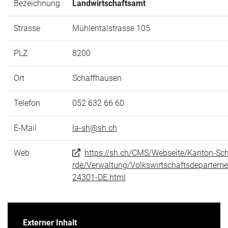
Bezeichnung
Landwirtschaftsamt
Strasse
Mühlentalstrasse 105
PLZ
8200
Ort
Schaffhausen
Telefon
052 632 66 60
E-Mail
la-sh@sh.ch
Web
https://sh.ch/CMS/Webseite/Kanton-Sc
rde/Verwaltung/Volkswirtschaftsdepartem
24301-DE.html
Externer Inhalt