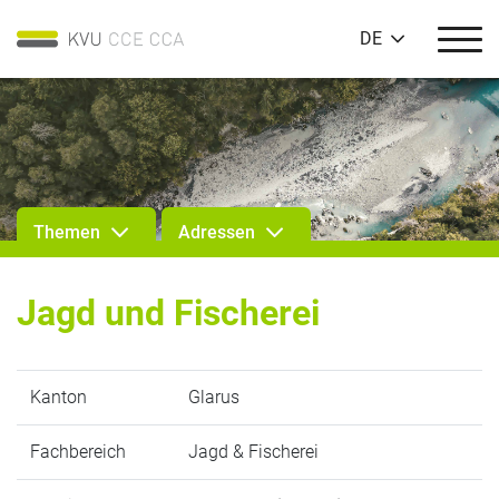
DE
Themen
Adressen
Jagd und Fischerei
Kanton
Glarus
Fachbereich
Jagd & Fischerei