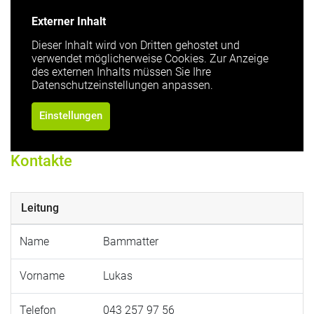
Externer Inhalt
Dieser Inhalt wird von Dritten gehostet und
verwendet möglicherweise Cookies. Zur Anzeige
des externen Inhalts müssen Sie Ihre
Datenschutzeinstellungen anpassen.
Einstellungen
Kontakte
Leitung
Name
Bammatter
Vorname
Lukas
Telefon
043 257 97 56