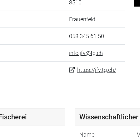
8510
Frauenfeld
058 345 61 50
info.jfv@tg.ch
https://jfv.tg.ch/
Fischerei
Wissenschaftlicher 
Name
V