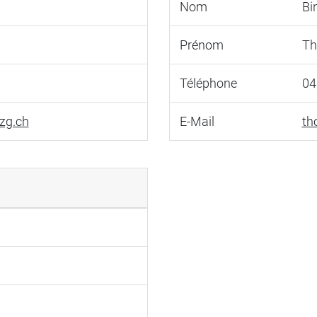
Nom
Bi
Prénom
T
Téléphone
04
zg.ch
E-Mail
th