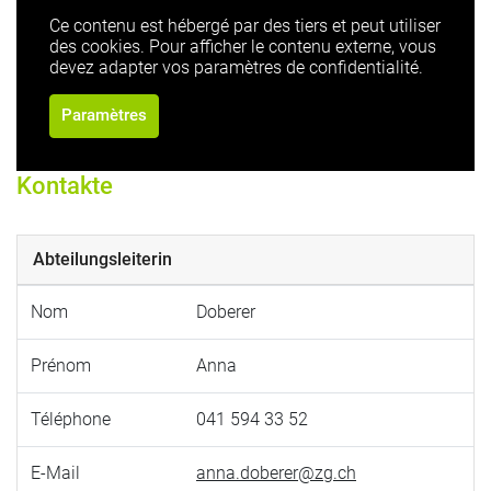
Ce contenu est hébergé par des tiers et peut utiliser
des cookies. Pour afficher le contenu externe, vous
devez adapter vos paramètres de confidentialité.
Paramètres
Kontakte
Abteilungsleiterin
Nom
Doberer
Prénom
Anna
Téléphone
041 594 33 52
E-Mail
anna.doberer@zg.ch